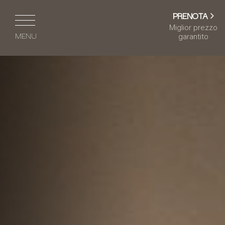
PRENOTA
Miglior prezzo
MENU
garantito
IT
EN
DE
FR
HOME
HOTEL & SERVIZI
CAMERE & SUITE
CAFÉ & RISTORANTE
CENTRO BENESSERE
MEETING & EVENTI