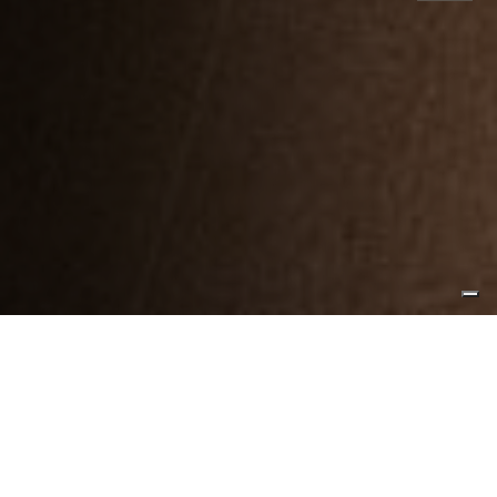
Mediterraneo Emotional Hotel & Spa
è
un meraviglioso palazzo della fine del