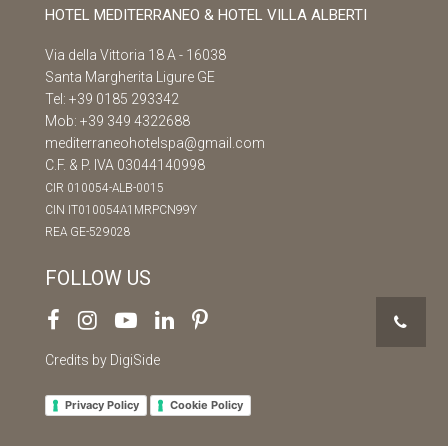
HOTEL MEDITERRANEO & HOTEL VILLA ALBERTI
Via della Vittoria 18 A - 16038
Santa Margherita Ligure GE
Tel:
+39 0185 293342
Mob:
+39 349 4322688
mediterraneohotelspa@gmail.com
C.F. & P. IVA 03044140998
CIR 010054-ALB-0015
CIN IT010054A1MRPCN99Y
REA GE-529028
FOLLOW US
Credits by DigiSide
Privacy Policy
Cookie Policy