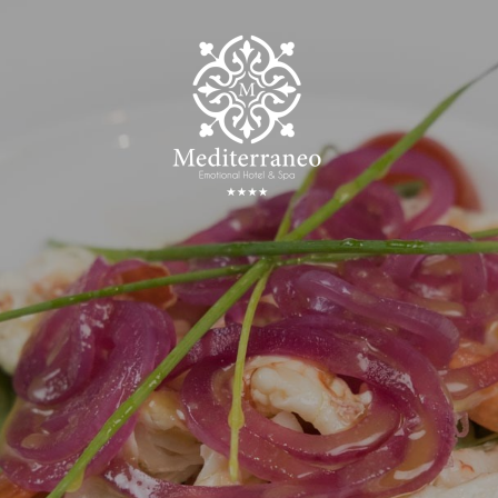
IT
EN
DE
FR
HOTEL & SERVIZI
CAMERE & SUITE
CAFÉ & RISTORAN
CENTRO BENESSE
MEETING & EVENT