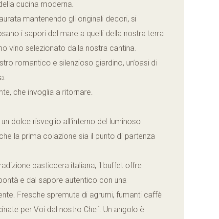
 della cucina moderna.
aurata mantenendo gli originali decori, si
ano i sapori del mare a quelli della nostra terra
o vino selezionato dalla nostra cantina.
stro romantico e silenzioso giardino, un’oasi di
a.
te, che invoglia a ritornare.
o un dolce risveglio all'interno del luminoso
he la prima colazione sia il punto di partenza
dizione pasticcera italiana, il buffet offre
i bontà e dal sapore autentico con una
iente. Fresche spremute di agrumi, fumanti caffè
nate per Voi dal nostro Chef. Un angolo è