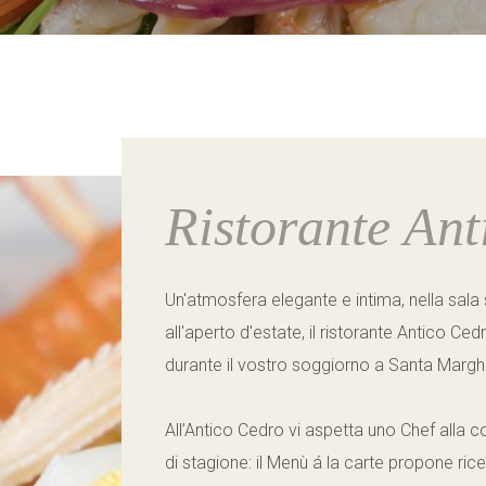
MEDITERRANEO EMOTIONAL HOTEL&SPA
Via Della Vittoria 18A
Santa Margherita Ligure (GE) - ITALY
Ristorante Ant
Un'atmosfera elegante e intima, nella sala s
all'aperto d'estate, il ristorante Antico Ced
durante il vostro soggiorno a Santa Marghe
All’Antico Cedro vi aspetta uno Chef alla c
di stagione: il Menù á la carte propone ricett