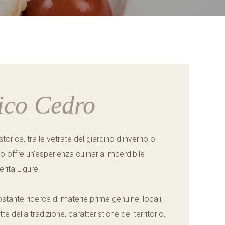
 ****
CONTATTACI
+39 0185 293342
|
+39 349 4322688
mediterraneohotelspa@gmail.com
ico Cedro
torica, tra le vetrate del giardino d'inverno o
ro offre un'esperienza culinaria imperdibile
rita Ligure.
ostante ricerca di materie prime genuine, locali,
e della tradizione, caratteristiche del territorio,