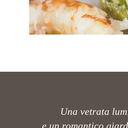
Una vetrata lum
e un romantico giard