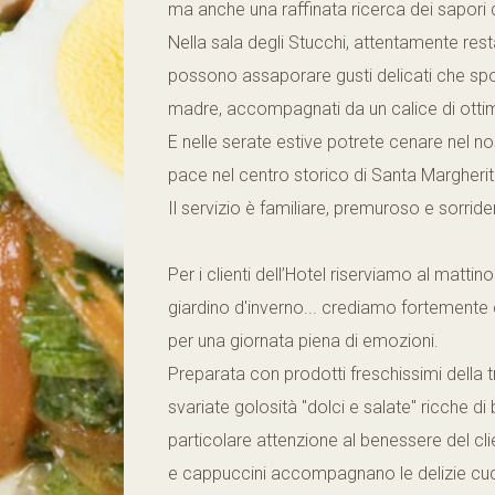
ma anche una raffinata ricerca dei sapori
Nella sala degli Stucchi, attentamente rest
possono assaporare gusti delicati che spos
madre, accompagnati da un calice di ottim
E nelle serate estive potrete cenare nel no
pace nel centro storico di Santa Margherit
Il servizio è familiare, premuroso e sorriden
Per i clienti dell’Hotel riserviamo al mattin
giardino d'inverno... crediamo fortemente c
per una giornata piena di emozioni.
Preparata con prodotti freschissimi della tra
svariate golosità "dolci e salate" ricche d
particolare attenzione al benessere del cl
e cappuccini accompagnano le delizie cuci