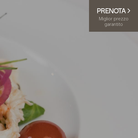
PRENOTA
Miglior prezzo
garantito
TERRITORIO
NEWS
TE
OFFERTE
RE
INFO & CONTATTI
I
PRENOTA